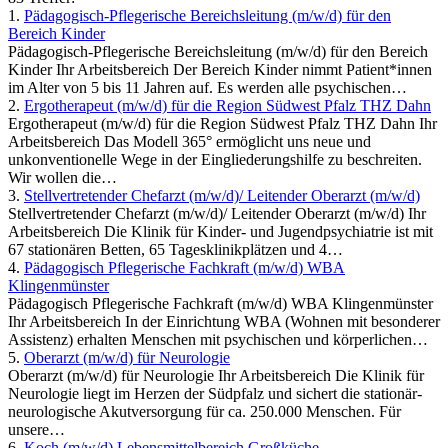
1.
Pädagogisch-Pflegerische Bereichsleitung (m/w/d) für den
Bereich Kinder
Pädagogisch-Pflegerische Bereichsleitung (m/w/d) für den Bereich
Kinder Ihr Arbeitsbereich Der Bereich Kinder nimmt Patient*innen
im Alter von 5 bis 11 Jahren auf. Es werden alle psychischen…
2.
Ergotherapeut (m/w/d) für die Region Südwest Pfalz THZ Dahn
Ergotherapeut (m/w/d) für die Region Südwest Pfalz THZ Dahn Ihr
Arbeitsbereich Das Modell 365° ermöglicht uns neue und
unkonventionelle Wege in der Eingliederungshilfe zu beschreiten.
Wir wollen die…
3.
Stellvertretender Chefarzt (m/w/d)/ Leitender Oberarzt (m/w/d)
Stellvertretender Chefarzt (m/w/d)/ Leitender Oberarzt (m/w/d) Ihr
Arbeitsbereich Die Klinik für Kinder- und Jugendpsychiatrie ist mit
67 stationären Betten, 65 Tagesklinikplätzen und 4…
4.
Pädagogisch Pflegerische Fachkraft (m/w/d) WBA
Klingenmünster
Pädagogisch Pflegerische Fachkraft (m/w/d) WBA Klingenmünster
Ihr Arbeitsbereich In der Einrichtung WBA (Wohnen mit besonderer
Assistenz) erhalten Menschen mit psychischen und körperlichen…
5.
Oberarzt (m/w/d) für Neurologie
Oberarzt (m/w/d) für Neurologie Ihr Arbeitsbereich Die Klinik für
Neurologie liegt im Herzen der Südpfalz und sichert die stationär-
neurologische Akutversorgung für ca. 250.000 Menschen. Für
unsere…
6.
Koch (m/w/d) Lebensmittelbereich Großküche