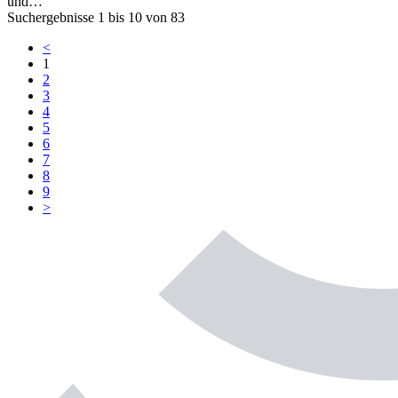
und…
Suchergebnisse 1 bis 10 von 83
<
1
2
3
4
5
6
7
8
9
>