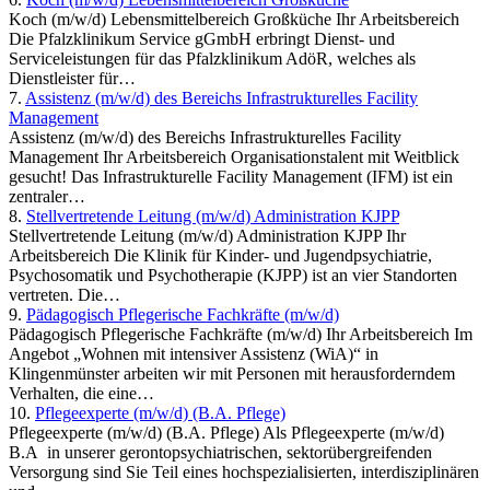
Koch (m/w/d) Lebensmittelbereich Großküche Ihr Arbeitsbereich
Die Pfalzklinikum Service gGmbH erbringt Dienst- und
Serviceleistungen für das Pfalzklinikum AdöR, welches als
Dienstleister für…
7.
Assistenz (m/w/d) des Bereichs Infrastrukturelles Facility
Management
Assistenz (m/w/d) des Bereichs Infrastrukturelles Facility
Management Ihr Arbeitsbereich Organisationstalent mit Weitblick
gesucht! Das Infrastrukturelle Facility Management (IFM) ist ein
zentraler…
8.
Stellvertretende Leitung (m/w/d) Administration KJPP
Stellvertretende Leitung (m/w/d) Administration KJPP Ihr
Arbeitsbereich Die Klinik für Kinder- und Jugendpsychiatrie,
Psychosomatik und Psychotherapie (KJPP) ist an vier Standorten
vertreten. Die…
9.
Pädagogisch Pflegerische Fachkräfte (m/w/d)
Pädagogisch Pflegerische Fachkräfte (m/w/d) Ihr Arbeitsbereich Im
Angebot „Wohnen mit intensiver Assistenz (WiA)“ in
Klingenmünster arbeiten wir mit Personen mit herausforderndem
Verhalten, die eine…
10.
Pflegeexperte (m/w/d) (B.A. Pflege)
Pflegeexperte (m/w/d) (B.A. Pflege) Als Pflegeexperte (m/w/d)
B.A in unserer gerontopsychiatrischen, sektorübergreifenden
Versorgung sind Sie Teil eines hochspezialisierten, interdisziplinären