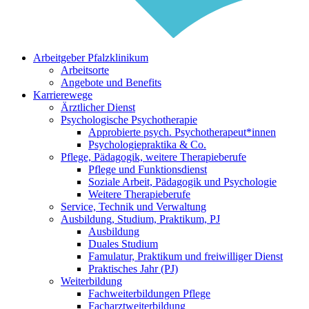
Arbeitgeber Pfalzklinikum
Arbeitsorte
Angebote und Benefits
Karrierewege
Ärztlicher Dienst
Psychologische Psychotherapie
Approbierte psych. Psychotherapeut*innen
Psychologiepraktika & Co.
Pflege, Pädagogik, weitere Therapieberufe
Pflege und Funktionsdienst
Soziale Arbeit, Pädagogik und Psychologie
Weitere Therapieberufe
Service, Technik und Verwaltung
Ausbildung, Studium, Praktikum, PJ
Ausbildung
Duales Studium
Famulatur, Praktikum und freiwilliger Dienst
Praktisches Jahr (PJ)
Weiterbildung
Fachweiterbildungen Pflege
Facharztweiterbildung