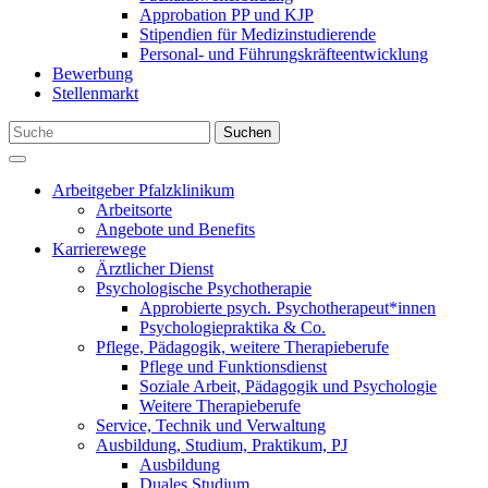
Approbation PP und KJP
Stipendien für Medizinstudierende
Personal- und Führungskräfteentwicklung
Bewerbung
Stellenmarkt
Suchen
Arbeitgeber Pfalzklinikum
Arbeitsorte
Angebote und Benefits
Karrierewege
Ärztlicher Dienst
Psychologische Psychotherapie
Approbierte psych. Psychotherapeut*innen
Psychologiepraktika & Co.
Pflege, Pädagogik, weitere Therapieberufe
Pflege und Funktionsdienst
Soziale Arbeit, Pädagogik und Psychologie
Weitere Therapieberufe
Service, Technik und Verwaltung
Ausbildung, Studium, Praktikum, PJ
Ausbildung
Duales Studium