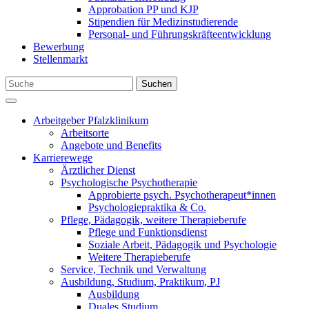
Approbation PP und KJP
Stipendien für Medizinstudierende
Personal- und Führungskräfteentwicklung
Bewerbung
Stellenmarkt
Suchen
Arbeitgeber Pfalzklinikum
Arbeitsorte
Angebote und Benefits
Karrierewege
Ärztlicher Dienst
Psychologische Psychotherapie
Approbierte psych. Psychotherapeut*innen
Psychologiepraktika & Co.
Pflege, Pädagogik, weitere Therapieberufe
Pflege und Funktionsdienst
Soziale Arbeit, Pädagogik und Psychologie
Weitere Therapieberufe
Service, Technik und Verwaltung
Ausbildung, Studium, Praktikum, PJ
Ausbildung
Duales Studium