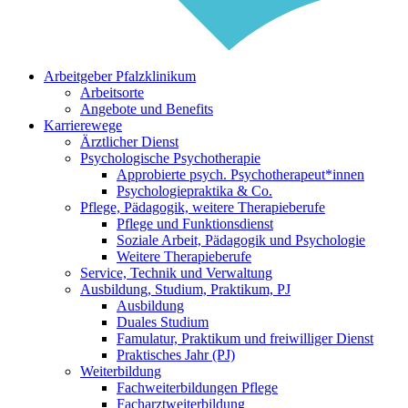
Arbeitgeber Pfalzklinikum
Arbeitsorte
Angebote und Benefits
Karrierewege
Ärztlicher Dienst
Psychologische Psychotherapie
Approbierte psych. Psychotherapeut*innen
Psychologiepraktika & Co.
Pflege, Pädagogik, weitere Therapieberufe
Pflege und Funktionsdienst
Soziale Arbeit, Pädagogik und Psychologie
Weitere Therapieberufe
Service, Technik und Verwaltung
Ausbildung, Studium, Praktikum, PJ
Ausbildung
Duales Studium
Famulatur, Praktikum und freiwilliger Dienst
Praktisches Jahr (PJ)
Weiterbildung
Fachweiterbildungen Pflege
Facharztweiterbildung