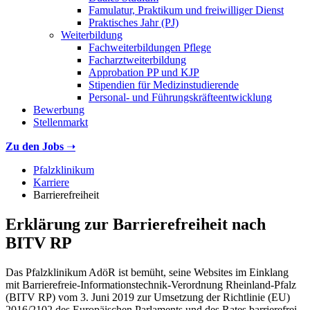
Famulatur, Praktikum und freiwilliger Dienst
Praktisches Jahr (PJ)
Weiterbildung
Fachweiterbildungen Pflege
Facharztweiterbildung
Approbation PP und KJP
Stipendien für Medizinstudierende
Personal- und Führungskräfteentwicklung
Bewerbung
Stellenmarkt
Zu den Jobs
➝
Pfalzklinikum
Karriere
Barrierefreiheit
Erklärung zur Barrierefreiheit nach
BITV RP
Das Pfalzklinikum AdöR ist bemüht, seine Websites im Einklang
mit Barrierefreie-Informationstechnik-Verordnung Rheinland-Pfalz
(BITV RP) vom 3. Juni 2019 zur Umsetzung der Richtlinie (EU)
2016/2102 des Europäischen Parlaments und des Rates barrierefrei