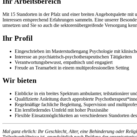
Ihr Arbeitsbereich
Mit 15 Standorten in der Pfalz und einer breiten Angebotspalette mi
Interessen entsprechend Erfahrungen sammeln. Eine unserer Besonde
umsetzen und Sie so auch die sektorenübergreifende Versorgung kennen
Ihr Profil
Eingeschrieben im Masterstudiengang Psychologie mit klinis
Interesse an psychiatrisch-psychotherapeutischen Tätigkeiten
Verantwortungsbewusst, empathisch und engagiert
Freude an Teamarbeit in einem multiprofessionellen Setting
Wir bieten
Einblicke in ein breites Spektrum ambulanter, teilstationärer u
Qualifizierte Anleitung durch approbierte Psychotherapeut*inn
Regelmäßige fachliche Begleitung, Supervision und multiprofe
Ein lernförderndes Umfeld mit hoher Praxisnähe
Flexible Einsatzmöglichkeiten an verschiedenen Standorten des
Mal ganz ehrlich: Ihr Geschlecht, Alter, eine Behinderung oder Religi
Teilzeitverhältnisse ist, grundsätzlich nach Prüfung der organisator