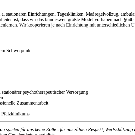
t u.a. stationären Einrichtungen, Tageskliniken, Maßregelvollzug, amb
rheiten ist, dass wir das bundesweit größte Modellvorhaben nach §64
lernen. Wir kooperieren je nach Einrichtung mit unterschiedlichen Univ
chem Schwerpunkt
nd stationärer psychotherapeutischer Versorgung
en
ssionelle Zusammenarbeit
 Pfalzklinikums
on spielen für uns keine Rolle - für uns zählen Respekt, Wertschätzung 
ischen Gegebenheiten, möglich.