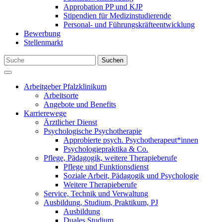
Approbation PP und KJP
Stipendien für Medizinstudierende
Personal- und Führungskräfteentwicklung
Bewerbung
Stellenmarkt
Suchen
Arbeitgeber Pfalzklinikum
Arbeitsorte
Angebote und Benefits
Karrierewege
Ärztlicher Dienst
Psychologische Psychotherapie
Approbierte psych. Psychotherapeut*innen
Psychologiepraktika & Co.
Pflege, Pädagogik, weitere Therapieberufe
Pflege und Funktionsdienst
Soziale Arbeit, Pädagogik und Psychologie
Weitere Therapieberufe
Service, Technik und Verwaltung
Ausbildung, Studium, Praktikum, PJ
Ausbildung
Duales Studium