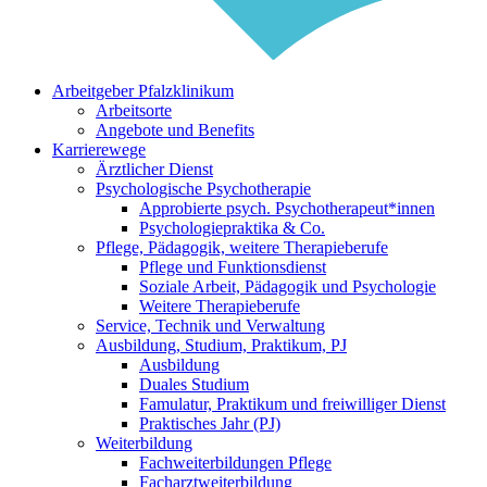
Arbeitgeber Pfalzklinikum
Arbeitsorte
Angebote und Benefits
Karrierewege
Ärztlicher Dienst
Psychologische Psychotherapie
Approbierte psych. Psychotherapeut*innen
Psychologiepraktika & Co.
Pflege, Pädagogik, weitere Therapieberufe
Pflege und Funktionsdienst
Soziale Arbeit, Pädagogik und Psychologie
Weitere Therapieberufe
Service, Technik und Verwaltung
Ausbildung, Studium, Praktikum, PJ
Ausbildung
Duales Studium
Famulatur, Praktikum und freiwilliger Dienst
Praktisches Jahr (PJ)
Weiterbildung
Fachweiterbildungen Pflege
Facharztweiterbildung