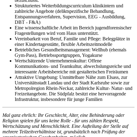
bezuschusst.
Strukturiertes Weiterbildungscurriculum klinikintern und
zahlreiche Angebote (deliktspezifische Behandlung,
Entspannungsverfahren, Supervision, EEG - Ausbildung,
DBT - F&A)
Eine wissenschaftliche Arbeit im Bereich jugendforensischer
Fragestellungen wird vom Haus unterstützt.
Vereinbarkeit von Beruf, Familie und Pflege: Belegplätze in
einer Kindertagesstätte, flexible Arbeitszeitmodelle
Betriebliches Gesundheitsmanagement: Wellhub (ehemals
Gym-Pass), Betriebssportgruppen, Yogakurse
Wertschätzende Unternehmenskultur: Offene
Kommunikations- und Teamkultur, abwechslungsreiche und
interessante Arbeitsbereiche mit gestalterischen Freiräumen
Attraktive Umgebung: Unmittelbare Nähe zum Elsass, zur
Universitätsstadt Landau und der Stadt Karlsruhe sowie zur
Metropolregion Rhein-Neckar, zahlreiche Kultur- Natur- und
Freizeitangebote. Die Südpfalz besitzt eine hervorragende
Infrastruktur, insbesondere für junge Familien
Mal ganz ehrlich: Ihr Geschlecht, Alter, eine Behinderung oder
Religion spielen für uns keine Rolle - für uns zählen Respekt,
Wertschätzung und Menschlichkeit. Eine Aufteilung der Stelle auf
mehrere Teilzeitverhältnisse ist, grundsätzlich nach Prüfung der